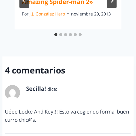
Amazing Spider-man 2»
Por
J.J. González Haro
noviembre 29, 2013
4 comentarios
Secilla!
dice:
octubre 14, 2013 a las 7:12 pm
Uéee Locke And Key!!! Esto va cogiendo forma, buen
curro chic@s.