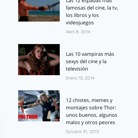
Las 12 espadas más
en los vuelos de
famosas del cine, la tv,
Air Europa para
los libros y los
quienes vuelan
videojuegos
por primera vez
Abril 8, 2014
al extranjero
Las 10 vampiras más
Por
J.J. González Haro
febrero 12, 2026
sexys del cine y la
televisión
Enero 15, 2014
12 chistes, memes y
montajes sobre Thor:
unos buenos, algunos
malos y otros peores
Octubre 31, 2013