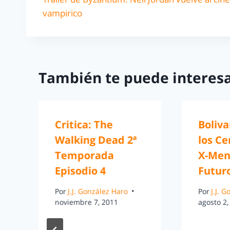
vampirico
También te puede interesa
Critica: The
Boliva
Walking Dead 2ª
los Ce
Temporada
X-Men:
Episodio 4
Futur
Por
J.J. González Haro
Por
J.J. 
noviembre 7, 2011
agosto 2,