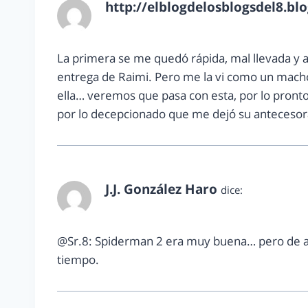
http://elblogdelosblogsdel8.bl
febrero 7, 2013 a las 9:34 am
La primera se me quedó rápida, mal llevada y 
entrega de Raimi. Pero me la vi como un mach
ella… veremos que pasa con esta, por lo pronto 
por lo decepcionado que me dejó su antecesor
J.J. González Haro
dice:
febrero 10, 2013 a las 8:59 pm
@Sr.8: Spiderman 2 era muy buena… pero de a
tiempo.