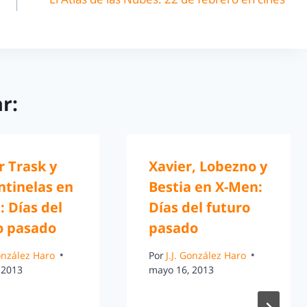
r:
r Trask y
Xavier, Lobezno y
ntinelas en
Bestia en X-Men:
 Días del
Días del futuro
o pasado
pasado
González Haro
Por
J.J. González Haro
 2013
mayo 16, 2013