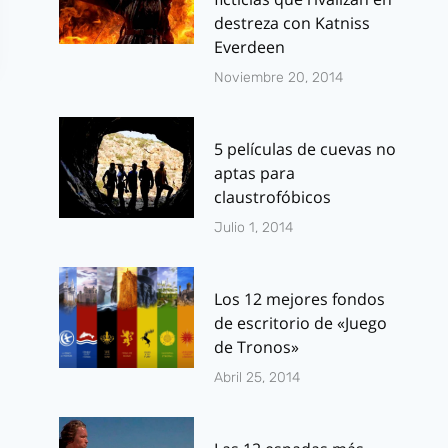
destreza con Katniss
Everdeen
Noviembre 20, 2014
5 películas de cuevas no
aptas para
claustrofóbicos
Julio 1, 2014
X-Men: Días
Futuro Pasa
Los 12 mejores fondos
detalles de 
de escritorio de «Juego
trama y de l
de Tronos»
personajes
Abril 25, 2014
Explicación de las
Por
J.J. González 
julio 16, 2013
interrupciones