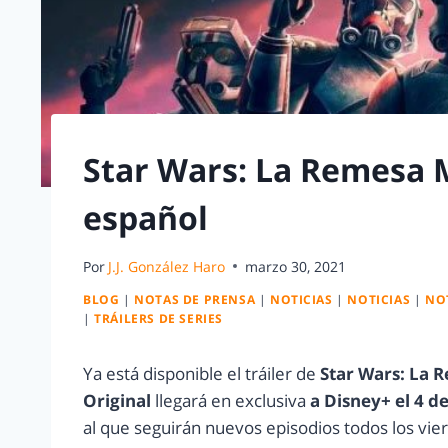
Star Wars: La Remesa M
español
Por
J.J. González Haro
marzo 30, 2021
BLOG
|
NOTAS DE PRENSA
|
NOTICIAS
|
NOTICIAS
|
NOT
|
TRÁILERS DE SERIES
Ya está disponible el tráiler de
Star Wars: La 
Original
llegará en exclusiva
a Disney+ el 4 d
al que seguirán nuevos episodios todos los vier