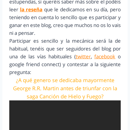
estupendas, si queréis saber más sobre el podéis
leer
la reseña
que le dedicamos en su día, pero
teniendo en cuenta lo sencillo que es participar y
ganar en este blog, creo que muchos no os lo vais
ni a pensar.
Participar es sencillo y la mecánica será la de
habitual,
tenéis que ser seguidores del blog por
una de las vías habituales (
twitter
,
facebook
o
google friend connect) y contestar a la siguiente
pregunta:
¿A qué genero se dedicaba
ma
yormente
George R.R. Martin
antes de tri
unfar con la
saga C
anción de Hielo
y Fuego
?