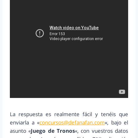
La respuesta es realmente fácil y tenéis que
enviarla a «
concursos@defanafan.com
«, bajo el
asunto «
Juego de Tronos
«, con vuestros datos