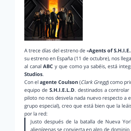
A trece días del estreno de «
Agents of S.H.I.E
su estreno en España (11 de octubre), nos llega 
al canal
ABC
y que como ya sabéis, está integ
Studios
.
Con el
agente Coulson
(
Clark Gregg
) como pri
equipo de
S.H.I.E.L.D
. destinados a controlar
piloto no nos desvela nada nuevo respecto a e
grupo especial), creo que está bien que la leá
por la red:
Justo después de la batalla de Nueva Yor
alienígenas se convierta en algo de dominio