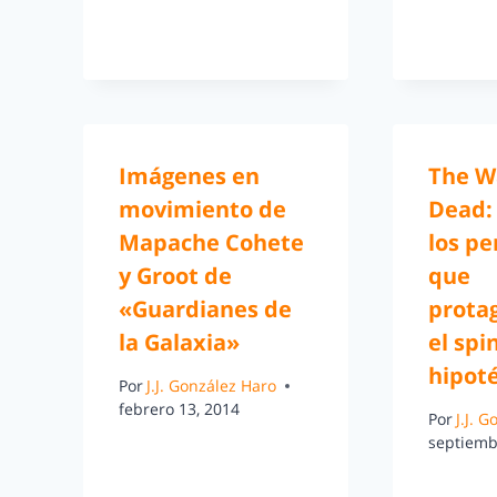
Imágenes en
The W
movimiento de
Dead:
Mapache Cohete
los pe
y Groot de
que
«Guardianes de
prota
la Galaxia»
el spin
hipot
Por
J.J. González Haro
febrero 13, 2014
Por
J.J. 
septiemb