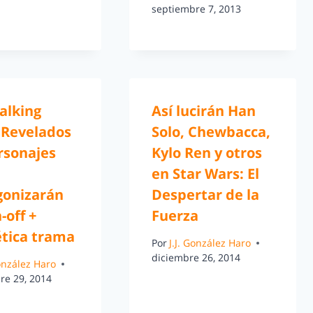
septiembre 7, 2013
alking
Así lucirán Han
 Revelados
Solo, Chewbacca,
rsonajes
Kylo Ren y otros
en Star Wars: El
gonizarán
Despertar de la
-off +
Fuerza
ética trama
Por
J.J. González Haro
diciembre 26, 2014
González Haro
re 29, 2014