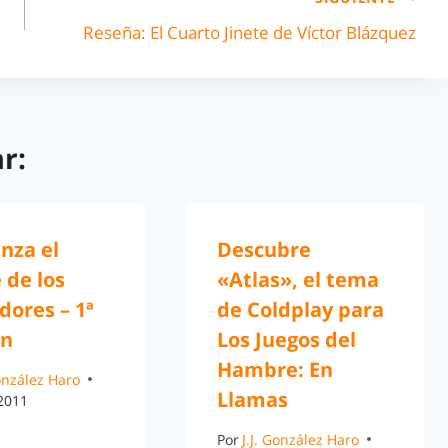
Reseña: El Cuarto Jinete de Víctor Blázquez
r:
nza el
Descubre
 de los
«Atlas», el tema
dores – 1ª
de Coldplay para
en
Los Juegos del
Hambre: En
González Haro
Llamas
 2011
Por
J.J. González Haro