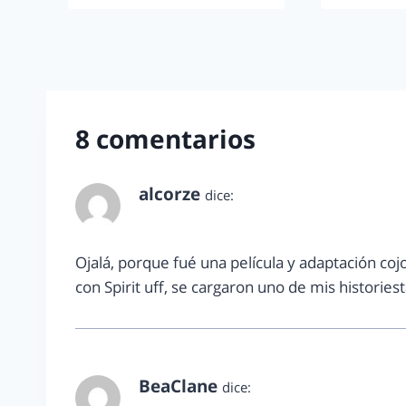
8 comentarios
alcorze
dice:
mayo 18, 2012 a las 11:17 am
Ojalá, porque fué una película y adaptación co
con Spirit uff, se cargaron uno de mis histories
BeaClane
dice: