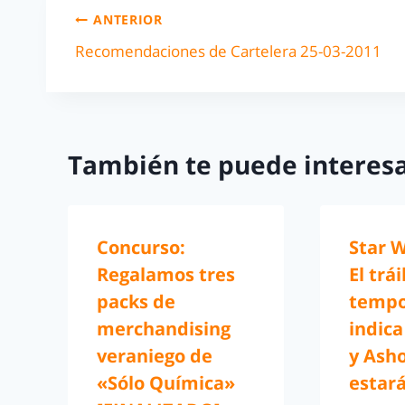
ANTERIOR
Recomendaciones de Cartelera 25-03-2011
También te puede interesa
Concurso:
Star W
Regalamos tres
El trái
packs de
temp
merchandising
indic
veraniego de
y Ash
«Sólo Química»
estar