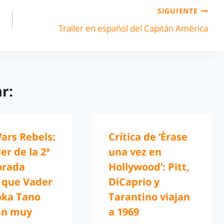
SIGUIENTE
Trailer en español del Capitán América
r:
ars Rebels:
Crítica de ‘Èrase
ler de la 2ª
una vez en
orada
Hollywood’: Pitt,
a que Vader
DiCaprio y
oka Tano
Tarantino viajan
án muy
a 1969