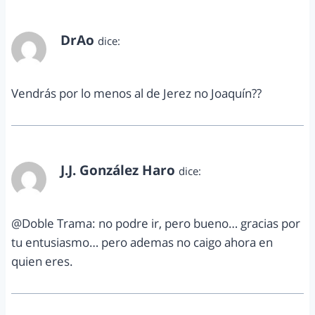
DrAo
dice:
marzo 6, 2013 a las 3:44 pm
Vendrás por lo menos al de Jerez no Joaquín??
J.J. González Haro
dice:
marzo 9, 2013 a las 1:49 pm
@Doble Trama: no podre ir, pero bueno… gracias por
tu entusiasmo… pero ademas no caigo ahora en
quien eres.