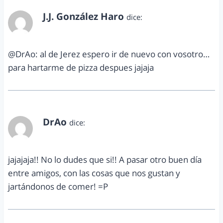
J.J. González Haro
dice:
marzo 9, 2013 a las 1:49 pm
@DrAo: al de Jerez espero ir de nuevo con vosotro…
para hartarme de pizza despues jajaja
DrAo
dice:
marzo 10, 2013 a las 2:49 am
jajajaja!! No lo dudes que si!! A pasar otro buen día
entre amigos, con las cosas que nos gustan y
jartándonos de comer! =P