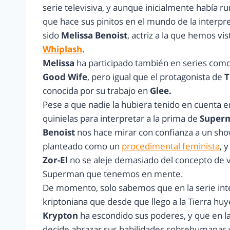
serie televisiva, y aunque inicialmente había 
que hace sus pinitos en el mundo de la interpreta
sido
Melissa Benoist
, actriz a la que hemos vi
Whiplash
.
Melissa
ha participado también en series com
Good Wife
, pero igual que el protagonista de
T
conocida por su trabajo en
Glee.
Pese a que nadie la hubiera tenido en cuenta e
quinielas para interpretar a la prima de
Super
Benoist
nos hace mirar con confianza a un sh
planteado como un
procedimental feminista
, 
Zor-El
no se aleje demasiado del concepto de 
Superman que tenemos en mente.
De momento, solo sabemos que en la serie int
kriptoniana que desde que llego a la Tierra hu
Krypton
ha escondido sus poderes, y que en la
decide abrazar sus habilidades sobrehumanas y