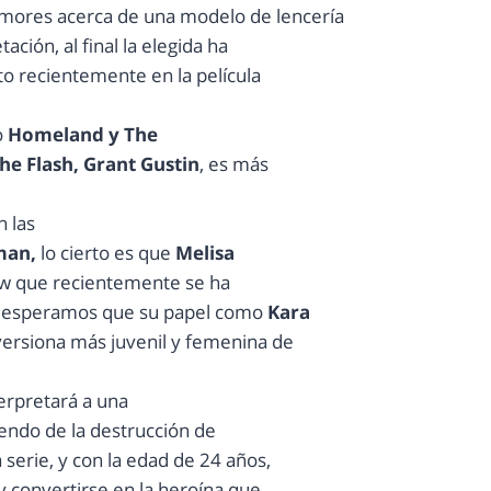
rumores acerca de una modelo de lencería
ción, al final la elegida ha
sto recientemente en la película
o
Homeland y The
he Flash, Grant Gustin
, es más
n las
man,
lo cierto es que
Melisa
ow que recientemente se ha
y esperamos que su papel como
Kara
versiona más juvenil y femenina de
erpretará a una
yendo de la destrucción de
 serie, y con la edad de 24 años,
 convertirse en la heroína que