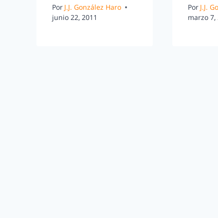
Por
J.J. González Haro
Por
J.J. 
junio 22, 2011
marzo 7,