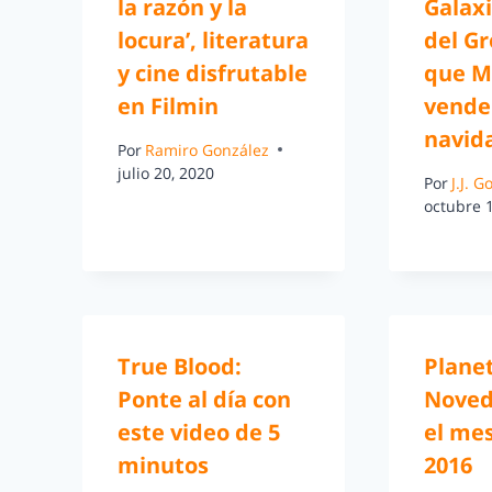
la razón y la
Galaxi
locura’, literatura
del Gr
y cine disfrutable
que M
en Filmin
vende
navid
Por
Ramiro González
julio 20, 2020
Por
J.J. 
octubre 
True Blood:
Plane
Ponte al día con
Noved
este video de 5
el mes
minutos
2016