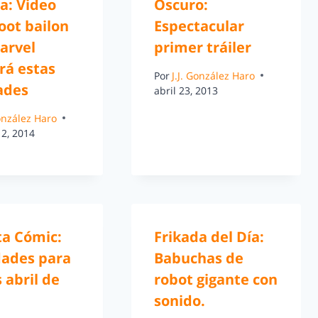
a: Video
Oscuro:
oot bailon
Espectacular
arvel
primer tráiler
rá estas
Por
J.J. González Haro
ades
abril 23, 2013
González Haro
12, 2014
ta Cómic:
Frikada del Día:
ades para
Babuchas de
 abril de
robot gigante con
sonido.