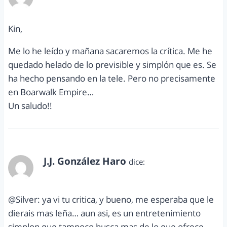
enero 21, 2013 a las 11:25 pm
Kin,
Me lo he leído y mañana sacaremos la crítica. Me he
quedado helado de lo previsible y simplón que es. Se
ha hecho pensando en la tele. Pero no precisamente
en Boarwalk Empire…
Un saludo!!
J.J. González Haro
dice:
enero 29, 2013 a las 5:37 pm
@Silver: ya vi tu critica, y bueno, me esperaba que le
dierais mas leña… aun asi, es un entretenimiento
simplon que tampoco busca mas de lo que ofrece…