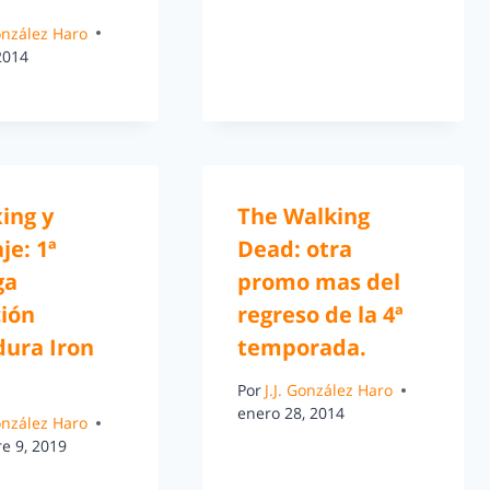
González Haro
 2014
ing y
The Walking
je: 1ª
Dead: otra
ga
promo mas del
ción
regreso de la 4ª
ura Iron
temporada.
Por
J.J. González Haro
enero 28, 2014
González Haro
e 9, 2019