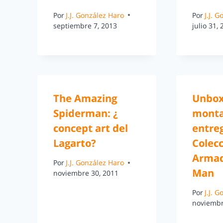
Por
J.J. González Haro
Por
J.J. 
septiembre 7, 2013
julio 31,
The Amazing
Unbox
Spiderman: ¿
monta
concept art del
entre
Lagarto?
Colec
Armad
Por
J.J. González Haro
Man
noviembre 30, 2011
Por
J.J. 
noviembr