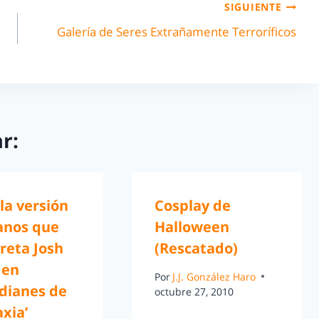
SIGUIENTE
Galería de Seres Extrañamente Terroríficos
r:
 la versión
Cosplay de
anos que
Halloween
reta Josh
(Rescatado)
 en
Por
J.J. González Haro
dianes de
octubre 27, 2010
axia’