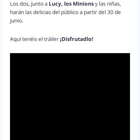
Los dos, junto a
Lucy, los Minions
y las niñas,
harán las delicias del público a partir del 30 de
junio.
Aquí tenéis el tráiler
¡Disfrutadlo!