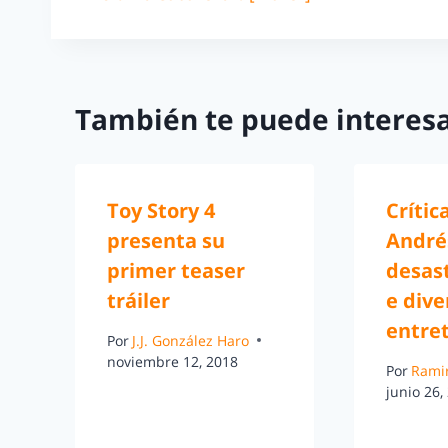
También te puede interesa
Toy Story 4
Crític
presenta su
André
primer teaser
desas
tráiler
e dive
entre
Por
J.J. González Haro
noviembre 12, 2018
Por
Rami
junio 26,