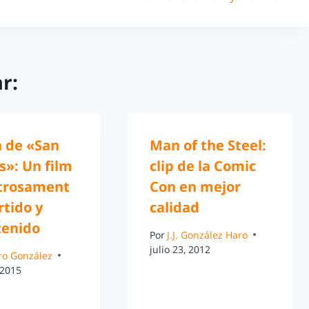
r:
a de «San
Man of the Steel:
s»: Un film
clip de la Comic
trosament
Con en mejor
rtido y
calidad
tenido
Por
J.J. González Haro
julio 23, 2012
ro González
 2015