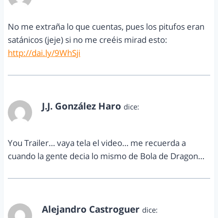
diciembre 31, 2010 a las 5:28 pm
No me extraña lo que cuentas, pues los pitufos eran
satánicos (jeje) si no me creéis mirad esto:
http://dai.ly/9WhSji
J.J. González Haro
dice:
enero 3, 2011 a las 4:53 pm
You Trailer… vaya tela el video… me recuerda a
cuando la gente decia lo mismo de Bola de Dragon…
Alejandro Castroguer
dice: