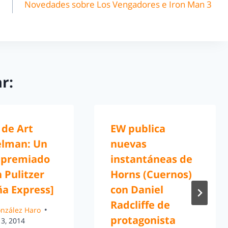
Novedades sobre Los Vengadores e Iron Man 3
r:
 de Art
EW publica
elman: Un
nuevas
 premiado
instantáneas de
 Pulitzer
Horns (Cuernos)
ña Express]
con Daniel
Radcliffe de
González Haro
protagonista
13, 2014