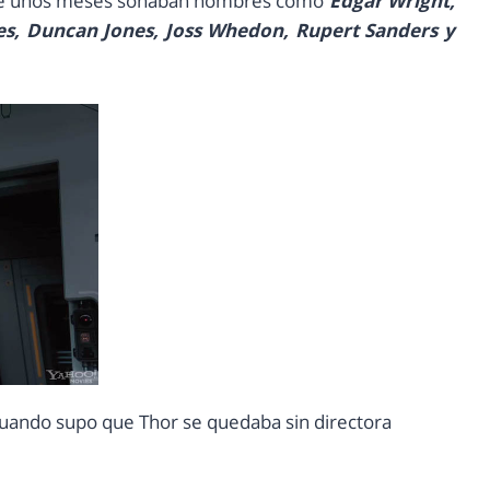
 hace unos meses sonaban nombres como
Edgar Wright,
s, Duncan Jones, Joss Whedon, Rupert Sanders y
 cuando supo que Thor se quedaba sin directora