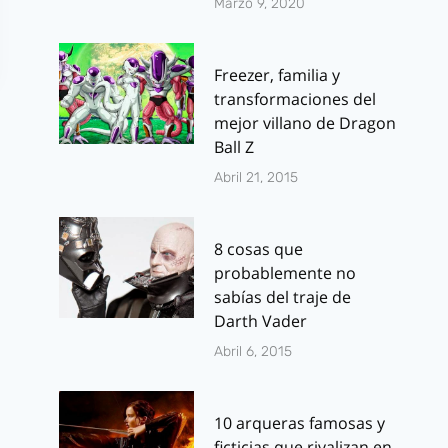
Marzo 9, 2020
Freezer, familia y
transformaciones del
mejor villano de Dragon
Ball Z
Abril 21, 2015
8 cosas que
A Ciegas: Sandra
Concurso: 1
probablemente no
Bullock se
antologia Z
sabías del traje de
enfrenta a un
de
Darth Vader
apocalipsis ‘ciego’
Tyrannosau
Abril 6, 2015
en Netflix
Books
[TRÁILER]
Por
J.J. González 
10 arqueras famosas y
mayo 15, 2012
Por
J.J. González Haro
ficticias que rivalizan en