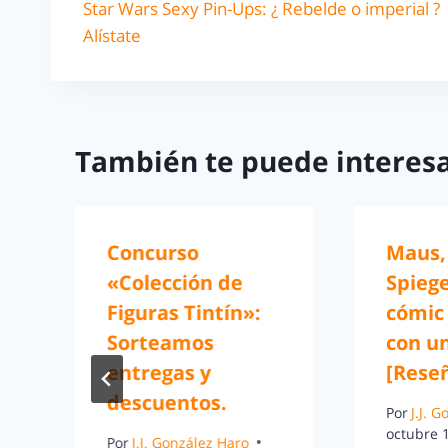
Star Wars Sexy Pin-Ups: ¿ Rebelde o imperial ?
Alístate
También te puede interesa
Concurso
Maus,
«Colección de
Spieg
Figuras Tintín»:
cómic
Sorteamos
con un
entregas y
[Rese
descuentos.
Por
J.J. 
octubre 
Por
J.J. González Haro