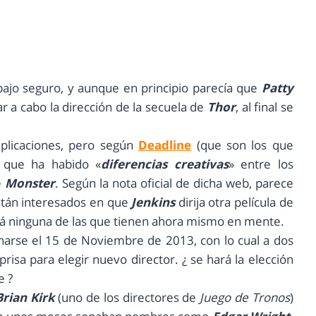
bajo seguro, y aunque en principio parecía que
Patty
r a cabo la dirección de la secuela de
Thor
, al final se
licaciones, pero según
Deadline
(que son los que
e que ha habido «
diferencias creativas
» entre los
e
Monster
. Según la nota oficial de dicha web, parece
tán interesados en que
Jenkins
dirija otra película de
rá ninguna de las que tienen ahora mismo en mente.
narse el 15 de Noviembre de 2013, con lo cual a dos
risa para elegir nuevo director. ¿ se hará la elección
e ?
Brian Kirk
(uno de los directores de
Juego de Tronos
)