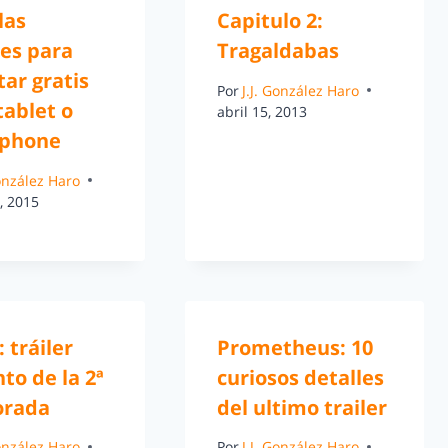
las
Capitulo 2:
les para
Tragaldabas
tar gratis
Por
J.J. González Haro
tablet o
abril 15, 2013
phone
González Haro
, 2015
 tráiler
Prometheus: 10
to de la 2ª
curiosos detalles
orada
del ultimo trailer
González Haro
Por
J.J. González Haro