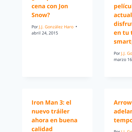
cena con Jon
pelícu
Snow?
actua
disfru
Por
J.J. González Haro
en tu 
abril 24, 2015
smart
Por
J.J. 
marzo 16
Iron Man 3: el
Arrow:
nuevo tráiler
adelan
ahora en buena
temp
calidad
Por
J.J. 