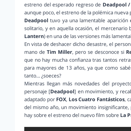
estreno del esperado regreso de
Deadpool /
aunque poco, el estreno de la polémica nueva p
Deadpool
tuvo ya una lamentable aparición e
solitario, y en aquella ocasión, el mercenario
Lantern
) en una de las versiones más lament
En vista de deshacer dicho desastre, el person
mano de
Tim Miller
, pero se desconoce si
Re
que no hay mucha confianza tras tantos retra
para mayores de 13 años, ya que como sabéis
tanto… ¿soeces?
Mientras llegan más novedades del proyect
personaje [
Deadpool
] en movimiento, y reca
adaptado por
FOX
,
Los Cuatro Fantásticos
, 
del mismo año, un movimiento insignificante, 
hay sobre el estreno del nuevo film sobre
La P