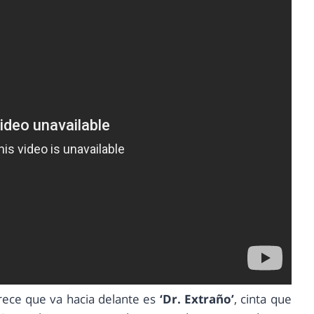
arece que va hacia delante es
‘Dr. Extraño’
, cinta que