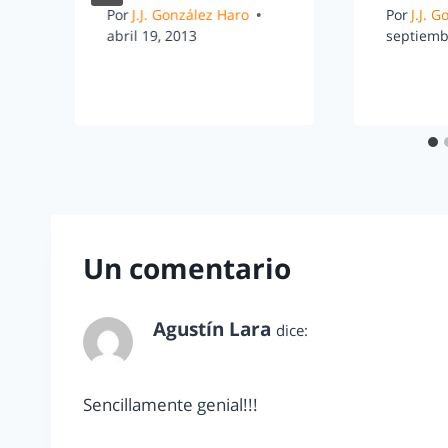
Por
J.J. González Haro
Por
J.J. 
abril 19, 2013
septiemb
Un comentario
Agustín Lara
dice:
enero 26, 2015 a las 9:06 am
Sencillamente genial!!!