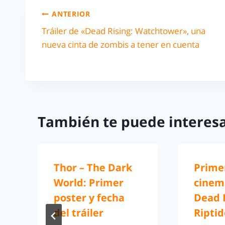
ANTERIOR
Tráiler de «Dead Rising: Watchtower», una
nueva cinta de zombis a tener en cuenta
También te puede interesa
Thor – The Dark
Primer
World: Primer
cinem
poster y fecha
Dead I
del tráiler
Riptid