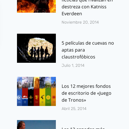
destreza con Katniss
Everdeen
Noviembre 20, 2014
5 películas de cuevas no
aptas para
claustrofóbicos
Julio 1, 2014
Los 12 mejores fondos
de escritorio de «Juego
5 Cómics de
Duelo de Re
de Tronos»
zombis que
Blancas:
Abril 25, 2014
darían para serie
Jannuary Jo
de TV
vs ….