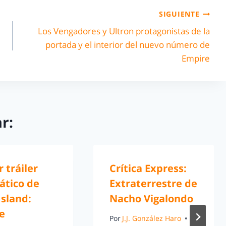
SIGUIENTE
Los Vengadores y Ultron protagonistas de la
portada y el interior del nuevo número de
Empire
r:
 tráiler
Crítica Express:
ático de
Extraterrestre de
sland:
Nacho Vigalondo
e
Por
J.J. González Haro