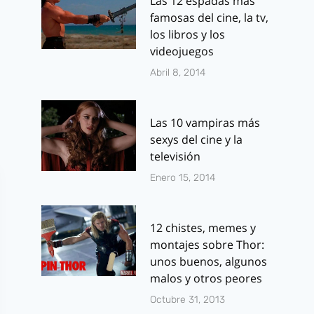
Las 12 espadas más
Por
J.J. González Haro
Por
J.J. González 
famosas del cine, la tv,
marzo 21, 2013
junio 9, 2011
los libros y los
videojuegos
Abril 8, 2014
Las 10 vampiras más
sexys del cine y la
televisión
Enero 15, 2014
12 chistes, memes y
montajes sobre Thor:
unos buenos, algunos
malos y otros peores
Octubre 31, 2013