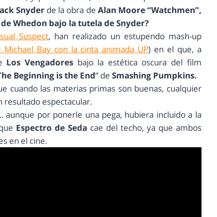
ack Snyder
de la obra de
Alan Moore “Watchmen”,
m de Whedon bajo la tutela de Snyder?
sual Suspect
, han realizado un estupendo mash-up
e Michael Bay con la cinta animada UP
) en el que, a
e
Los Vengadores
bajo la estética oscura del film
The Beginning is the End
” de
Smashing Pumpkins.
que cuando las materias primas son buenas, cualquier
n resultado espectacular.
… aunque por ponerle una pega, hubiera incluido a la
 que
Espectro de Seda
cae del techo, ya que ambos
s en el cine.