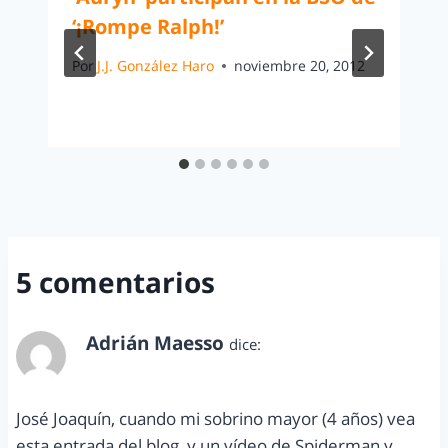
‘¡Rompe Ralph!’
Por
J.J. González Haro
noviembre 20, 2012
5 comentarios
Adrián Maesso
dice:
marzo 14, 2011 a las 1:34 pm
José Joaquín, cuando mi sobrino mayor (4 años) vea
esta entrada del blog, y un vídeo de Spiderman y