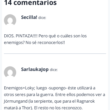
14 comentarios
Secilla!
dice:
marzo 1, 2012 a las 6:56 am
DIOS. PINTAZA!!!! Pero qué o cuáles son los
enemigos? No sé reconocerlos!!
SarlaukaJop
dice:
marzo 1, 2012 a las 8:13 am
Enemigos=Loky; luego -supongo- éste utilizará a
otros seres para la guerra. Entre ellos podemos ver a
Jörmungand (la serpiente, que para el Ragnarok
matará a Thor). El resto no los reconozco.