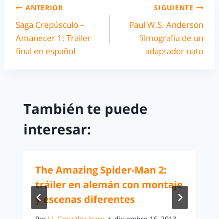
ANTERIOR
SIGUIENTE
Saga Crepúsculo –
Paul W.S. Anderson
Amanecer 1: Trailer
filmografía de un
final en español
adaptador nato
También te puede
interesar:
The Amazing Spider-Man 2:
tráiler en alemán con montaje
y escenas diferentes
Por
J.J. González Haro
diciembre 16, 2013