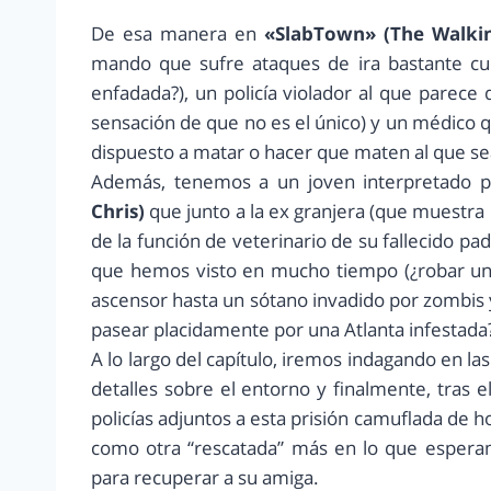
De esa manera en
«SlabTown» (The Walki
mando que sufre ataques de ira bastante cur
enfadada?), un policía violador al que parece 
sensación de que no es el único) y un médico 
dispuesto a matar o hacer que maten al que se
Además, tenemos a un joven interpretado 
Chris)
que junto a la ex granjera (que muestr
de la función de veterinario de su fallecido p
que hemos visto en mucho tiempo (¿robar una
ascensor hasta un sótano invadido por zombis y
pasear placidamente por una Atlanta infestada?
A lo largo del capítulo, iremos indagando en l
detalles sobre el entorno y finalmente, tras 
policías adjuntos a esta prisión camuflada de
como otra “rescatada” más en lo que espera
para recuperar a su amiga.