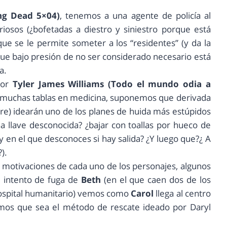
ng Dead 5×04)
, tenemos a una agente de policía al
iosos (¿bofetadas a diestro y siniestro porque está
que se le permite someter a los “residentes” (y da la
que bajo presión de no ser considerado necesario está
a.
por
Tyler James Williams (Todo el mundo odia a
a muchas tablas en medicina, suponemos que derivada
adre) idearán uno de los planes de huida más estúpidos
 llave desconocida? ¿bajar con toallas por hueco de
 en el que desconoces si hay salida? ¿Y luego que?¿ A
).
as motivaciones de cada uno de los personajes, algunos
el intento de fuga de
Beth
(en el que caen dos de los
 hospital humanitario) vemos como
Carol
llega al centro
mos que sea el método de rescate ideado por Daryl