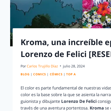
Kroma, una increíble e
Lorenzo de Felici [RES
Por
Carlos Trujillo Díaz
julio 28, 2024
BLOG
|
COMICS
|
CÓMICS
|
TOP A
El color es parte fundamental de nuestras vidas
color es la base sobre la que se asienta la narrac
guionista y dibujante
Lorenzo De Felici
consigu
través de una aventura portentosa.
Kroma
se 