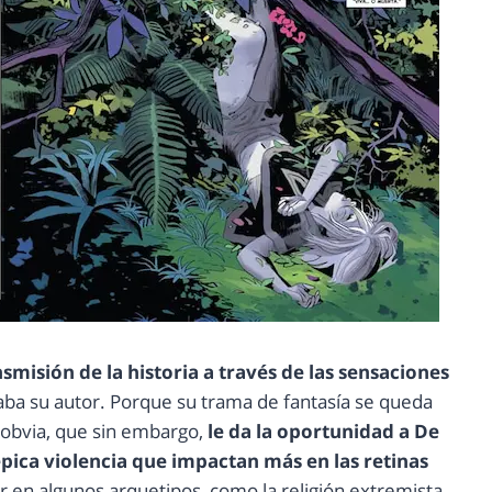
smisión de la historia a través de las sensaciones
caba su autor. Porque su trama de fantasía se queda
obvia, que sin embargo,
le da la oportunidad a De
épica violencia que impactan más en las retinas
r en algunos arquetipos, como la religión extremista