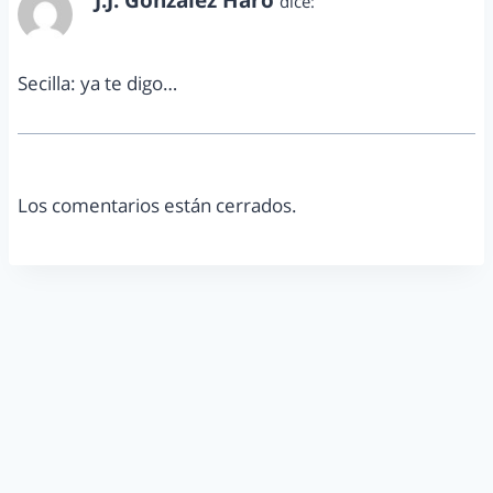
J.J. González Haro
dice:
octubre 7, 2013 a las 7:18 pm
Secilla: ya te digo…
Los comentarios están cerrados.