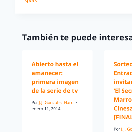
spots
También te puede interesa
Abierto hasta el
Sorte
amanecer:
Entra
primera imagen
invita
de la serie de tv
‘El Se
Marro
Por
J.J. González Haro
Cines
enero 11, 2014
[FINA
Por
J.J. 