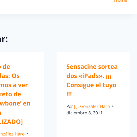
man»
r:
o de
Sensacine sortea
das: Os
dos «iPads». ¡¡¡
mos a ver
Consigue el tuyo
creto de
!!!
wbone’ en
Por
J.J. González Haro
a
diciembre 8, 2011
LIZADO]
González Haro