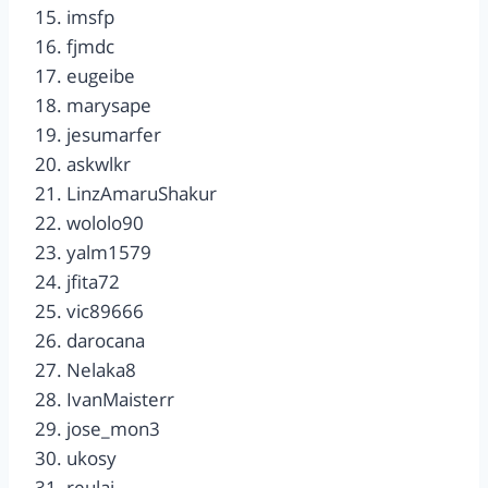
15. imsfp
16. fjmdc
17. eugeibe
18. marysape
19. jesumarfer
20. askwlkr
21. LinzAmaruShakur
22. wololo90
23. yalm1579
24. jfita72
25. vic89666
26. darocana
27. Nelaka8
28. IvanMaisterr
29. jose_mon3
30. ukosy
31. reulaj