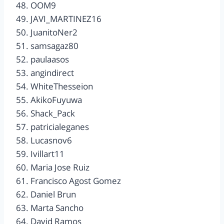
48. OOM9
49. JAVI_MARTINEZ16
50. JuanitoNer2
51. samsagaz80
52. paulaasos
53. angindirect
54. WhiteThesseion
55. AkikoFuyuwa
56. Shack_Pack
57. patricialeganes
58. Lucasnov6
59. Ivillart11
60. Maria Jose Ruiz
61. Francisco Agost Gomez
62. Daniel Brun
63. Marta Sancho
64. David Ramos