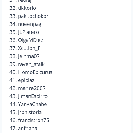
32. tikitorio
33. pakitochokor
34. nueenpag
35. JLPlatero
36. OlgaMDiez
37. Xcution_F
38. jeinma07
39. raven_stalk
40. HomoEpicurus
41. epiblaz
42. marire2007
43. JimanEsbirro
44. YanyaChabe
45. jrbhistoria
46. francistron75
47. anfriana