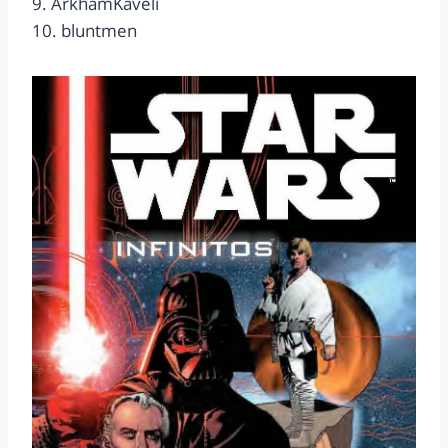
9. ArkhamKaveli
10. bluntmen