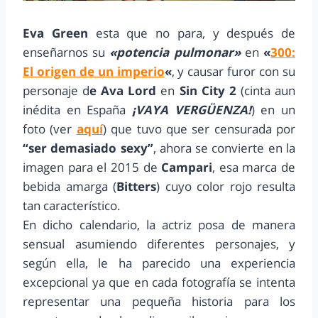
Eva Green
esta que no para, y después de
enseñarnos su
«potencia pulmonar»
en
«
300:
El origen de un imperio
«
, y causar furor con su
personaje d
e Ava Lord
en
Sin City 2
(cinta aun
inédita en España
¡VAYA VERGÜENZA!
) en un
foto (ver
aquí
) que tuvo que ser censurada por
“ser demasiado sexy”
, ahora se convierte en la
imagen para el 2015 de
Campari
, esa marca de
bebida amarga (
Bitters
) cuyo color rojo resulta
tan característico.
En dicho calendario, la actriz posa de manera
sensual asumiendo diferentes personajes, y
según ella, le ha parecido una experiencia
excepcional ya que en cada fotografía se intenta
representar una pequeña historia para los