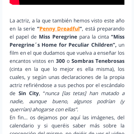
La actriz, a la que también hemos visto este año
en la serie
“
Penny Dreadful
”
, está preparando
el papel de
Miss Peregrine
para la cinta
“Miss
Peregrine´s Home for Peculiar Children”,
un
film en el que dudamos que vuelva a enseñar los
encantos vistos en
300
o
Sombras Tenebrosas
(cinta en la que lo mejor es ella misma), los
cuales, y según unas declaraciones de la propia
actriz refiriéndose a sus pechos por el escándalo
de
Sin City
, “
nunca [las tetas] han matado a
nadie, aunque bueno, algunos podrían (y
querrían) ahogarse con ellas”
.
En fin… os dejamos por aquí las imágenes, del
calendario y si queréis saber más sobre la
concepción del mismo, no dejéis de ver el video