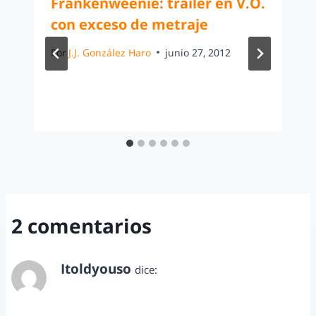
Frankenweenie: trailer en V.O.
con exceso de metraje
Por
J.J. González Haro
junio 27, 2012
2 comentarios
Itoldyouso
dice:
mayo 27, 2011 a las 6:01 pm