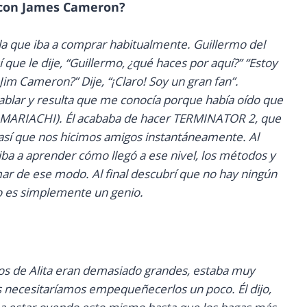
 con James Cameron?
la que iba a comprar habitualmente. Guillermo del
 que le dije, “Guillermo, ¿qué haces por aquí?” “Estoy
im Cameron?” Dije, “¡Claro! Soy un gran fan”.
blar y resulta que me conocía porque había oído que
EL MARIACHI). Él acababa de hacer TERMINATOR 2, que
 así que nos hicimos amigos instantáneamente. Al
 iba a aprender cómo llegó a ese nivel, los métodos y
lmar de ese modo. Al final descubrí que no hay ningún
ío es simplemente un genio.
jos de Alita eran demasiado grandes, estaba muy
ás necesitaríamos empequeñecerlos un poco. Él dijo,