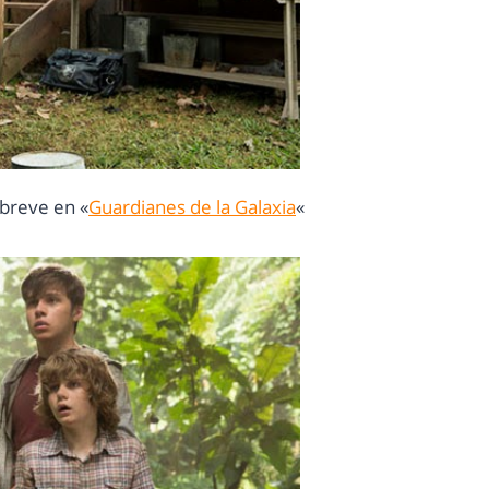
 breve en «
Guardianes de la Galaxia
«