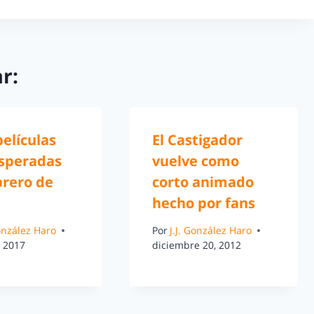
r:
películas
El Castigador
speradas
vuelve como
brero de
corto animado
hecho por fans
González Haro
Por
J.J. González Haro
, 2017
diciembre 20, 2012