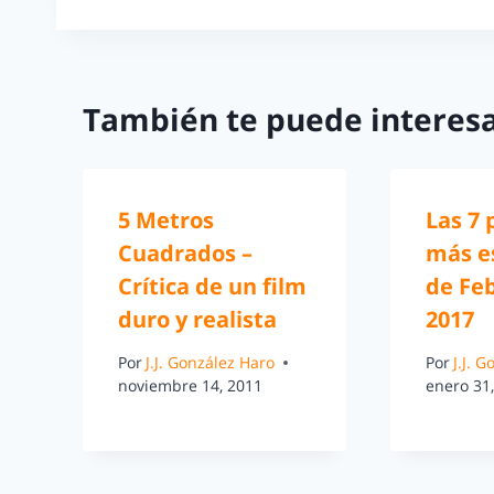
También te puede interesa
5 Metros
Las 7 
Cuadrados –
más e
Crítica de un film
de Fe
duro y realista
2017
Por
J.J. González Haro
Por
J.J. 
noviembre 14, 2011
enero 31