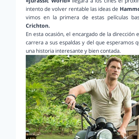
«Jurassic World»
llegara a los cines el pró
intento de volver rentable las ideas de
Hamm
vimos en la primera de estas películas b
Crichton.
En esta ocasión, el encargado de la dirección 
carrera a sus espaldas y del que esperamos 
una historia interesante y bien contada.