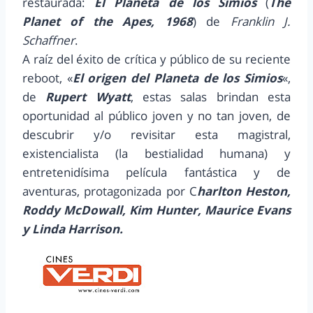
restaurada:
El Planeta de los Simios
(
The
Planet of the Apes, 1968
) de
Franklin J.
Schaffner
.
A raíz del éxito de crítica y público de su reciente
reboot, «
El origen del Planeta de los Simios
«,
de
Rupert Wyatt
, estas salas brindan esta
oportunidad al público joven y no tan joven, de
descubrir y/o revisitar esta magistral,
existencialista (la bestialidad humana) y
entretenidísima película fantástica y de
aventuras, protagonizada por C
harlton Heston,
Roddy McDowall, Kim Hunter, Maurice Evans
y Linda Harrison.