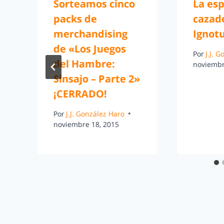
Sorteamos cinco
La es
packs de
cazad
merchandising
Ignotu
de «Los Juegos
Por
J.J. 
del Hambre:
noviembr
Sinsajo – Parte 2»
¡CERRADO!
Por
J.J. González Haro
noviembre 18, 2015