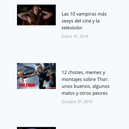
Gotham 1×01 –
Ganadores d
Piloto: Crítica de
5 entradas
Las 10 vampiras más
la precuela de
dobles para 
sexys del cine y la
Fox sobre la
preestreno 
televisión
ciudad de
Vida Secret
Enero 15, 2014
Batman
Walter Mitt
Madrid
Por
J.J. González Haro
septiembre 23, 2014
Por
J.J. González 
diciembre 16, 201
12 chistes, memes y
montajes sobre Thor:
unos buenos, algunos
malos y otros peores
Octubre 31, 2013