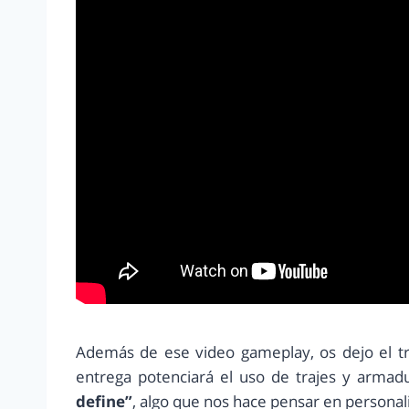
Además de ese video gameplay, os dejo el trá
entrega potenciará el uso de trajes y armad
define”
, algo que nos hace pensar en personal