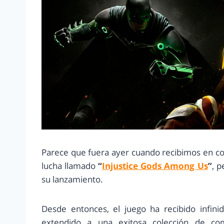
Parece que fuera ayer cuando recibimos en con
lucha llamado
“
Injustice Gods Among Us
”
, p
su lanzamiento.
Desde entonces, el juego ha recibido infin
extendido a una exitosa colección de c