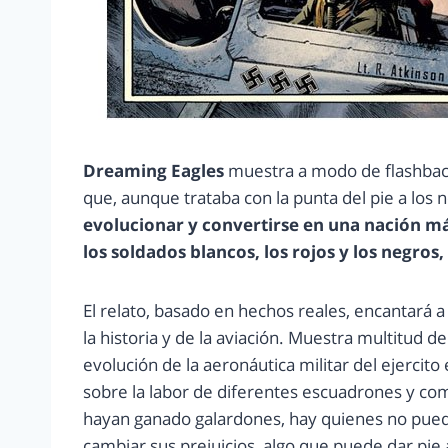
Dreaming Eagles
muestra a modo de flashbacks
que, aunque trataba con la punta del pie a los 
evolucionar y convertirse en una nación más
los soldados blancos, los rojos y los negros,
El relato, basado en hechos reales, encan
tará 
la historia y de la aviación. Muestra multitud de
evolución de la aeronáutica militar del ejercit
sobre la labor de diferentes escuadrones y co
hayan ganado galardones, hay quienes no pued
cambiar sus prejuicios, algo que puede dar pie 