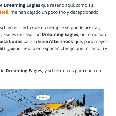
te
Dreaming Eagles
que reseño aquí, como su
Hell
,
me han dejado un poco frío y decepcionado.
si bien es cierto que no siempre se puede acertar,
r. Ese es mi caso con
Dreaming Eagles
, un tomo auto
neta Comic
para la líne
a Aftershock
que, para mayor
als
(¿Sigue inédita en España? …tengo que mirarlo…) y
 de
Dreaming Eagles,
y si bien, no es para nada un