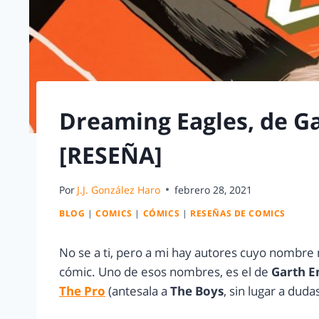
Dreaming Eagles, de G
[RESEÑA]
Por
J.J. González Haro
febrero 28, 2021
BLOG
|
COMICS
|
CÓMICS
|
RESEÑAS DE COMICS
No se a ti, pero a mi hay autores cuyo nombre
cómic. Uno de esos nombres, es el de
Garth E
The Pro
(antesala a
The Boys
, sin lugar a dudas