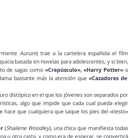
ormente
Aurum
) trae a la cartelera española el film
quicia basada en novelas para adolescentes, y si bien,
ito de sagas como
«Crepúsculo», «Harry Potter»
o
lama bastante más la atención que
«Cazadores de
ro distópico en el que los jóvenes son separados por
erísticas, algo que impide que cada cual pueda elegir
ue hace que cualquiera que saque los pies del «tiesto»
or
(
Shailene Woodley
), una chica que manifiesta todas
na u otra casta, y como era de esperar, se convertirá