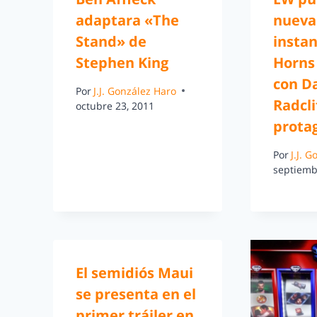
adaptara «The
nueva
Stand» de
insta
Stephen King
Horns
con D
Por
J.J. González Haro
Radcli
octubre 23, 2011
prota
Por
J.J. 
septiemb
El semidiós Maui
se presenta en el
primer tráiler en