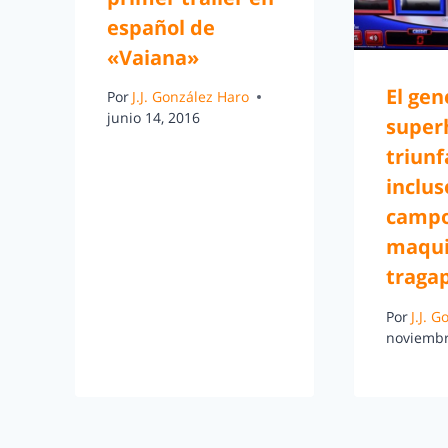
español de
«Vaiana»
El gen
Por
J.J. González Haro
junio 14, 2016
super
triunf
inclus
campo
maqui
traga
Por
J.J. 
noviembr