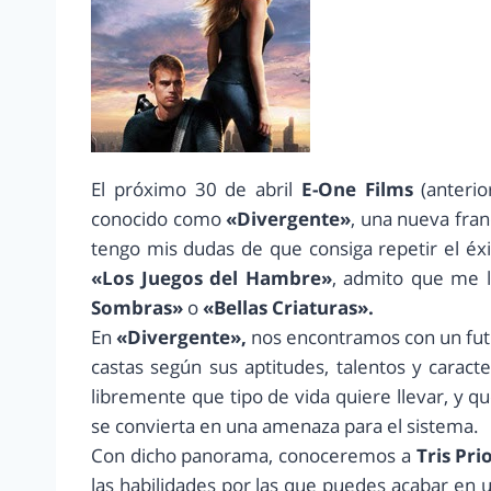
El próximo 30 de abril
E-One Films
(anteri
conocido como
«Divergente»
, una nueva fran
tengo mis dudas de que consiga repetir el éx
«Los Juegos del Hambre»
, admito que me l
Sombras»
o
«Bellas Criaturas».
En
«Divergente»,
nos encontramos con un futu
castas según sus aptitudes, talentos y caract
libremente que tipo de vida quiere llevar, y q
se convierta en una amenaza para el sistema.
Con dicho panorama, conoceremos a
Tris Pri
las habilidades por las que puedes acabar en u