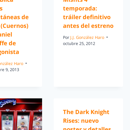
s
temporada:
ntáneas de
tráiler definitivo
 (Cuernos)
antes del estreno
aniel
Por
J.J. González Haro
ffe de
octubre 25, 2012
gonista
González Haro
re 9, 2013
The Dark Knight
Rises: nuevo
poster y detalles