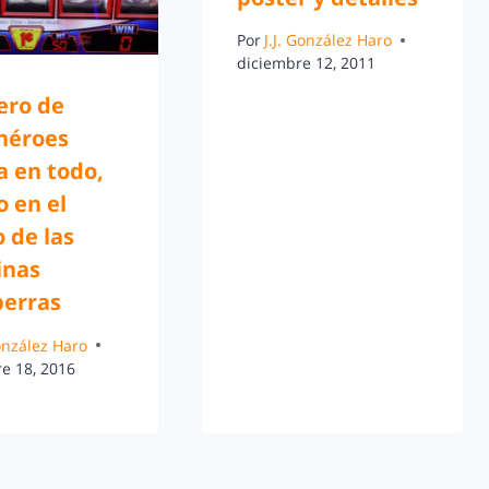
Por
J.J. González Haro
diciembre 12, 2011
ero de
héroes
a en todo,
o en el
 de las
nas
perras
González Haro
e 18, 2016