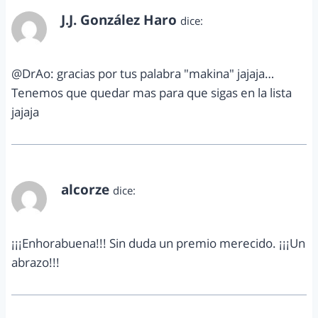
J.J. González Haro
dice:
enero 3, 2013 a las 10:27 am
@DrAo: gracias por tus palabra "makina" jajaja…
Tenemos que quedar mas para que sigas en la lista
jajaja
alcorze
dice:
enero 3, 2013 a las 2:52 pm
¡¡¡Enhorabuena!!! Sin duda un premio merecido. ¡¡¡Un
abrazo!!!