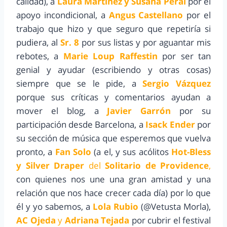
calidad), a
Laura Martínez y Susana Peral
por el
apoyo incondicional, a
Angus Castellano
por el
trabajo que hizo y que seguro que repetiría si
pudiera, al
Sr. 8
por sus listas y por aguantar mis
rebotes, a
Marie Loup Raffestin
por ser tan
genial y ayudar (escribiendo y otras cosas)
siempre que se le pide, a
Sergio Vázquez
porque sus críticas y comentarios ayudan a
mover el blog, a
Javier Garrón
por su
participación desde Barcelona, a
Isack Ender
por
su sección de música que esperemos que vuelva
pronto, a
Fan Solo
(a el, y sus acólitos
Hot-Bless
y Silver Draper
del
Solitario de Providence
,
con quienes nos une una gran amistad y una
relación que nos hace crecer cada día) por lo que
él y yo sabemos, a
Lola Rubio
(@Vetusta Morla),
AC Ojeda
y
Adriana Tejada
por cubrir el festival