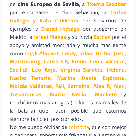
de
cine Europeo de Sevilla
, a
Txema Escobar
por encargarse de San Sebastián, a
Carlos
Gallego y Rafa Calderón
por servirnos de
ejemplos, a
Daniel Hidalgo
por acogerme en
Madrid, a
Israel Navas
y su novia
Esther
por el
apoyo y amistad mostrada y mucha más gente
como
Lugh Alacant, Leidy, Jolan, Dr Ao, Juso,
Marthitamg, Laura S.B, Emilio Luna, Alcorze,
Secilla!, Leo Rojo, Virginia Sarabia, Helena,
Nacho Tenorio, Marina, Daniel Espinosa,
Moisés Valderas, Fali, Serreina, Alex R, Alex,
Trepamuros, Mario Nerio, Machete
y
muchísimos mas amigos (incluidos los rivales de
la batalla) que hacen posible que estemos
siempre tan bien posicionados.
No me puedo olvidar de
mi novia
, que con mejor
o peor cara, soporta mis frikadas y el tiempo que