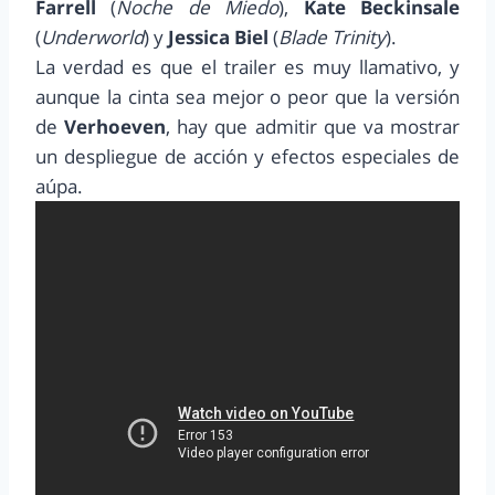
Farrell
(
Noche de Miedo
),
Kate Beckinsale
(
Underworld
) y
Jessica Biel
(
Blade Trinity
).
La verdad es que el trailer es muy llamativo, y
aunque la cinta sea mejor o peor que la versión
de
Verhoeven
, hay que admitir que va mostrar
un despliegue de acción y efectos especiales de
aúpa.