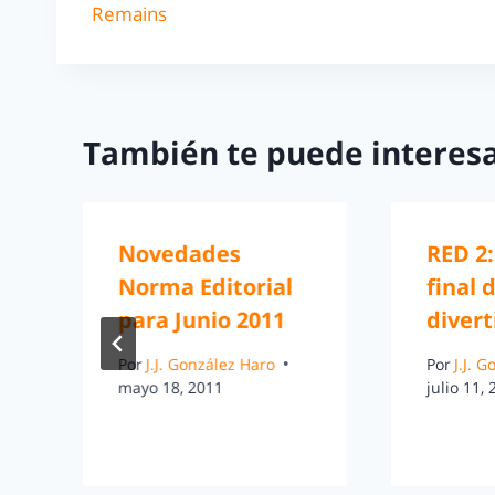
Remains
También te puede interesa
Novedades
RED 2:
Norma Editorial
final 
para Junio 2011
divert
Por
J.J. González Haro
Por
J.J. 
mayo 18, 2011
julio 11,