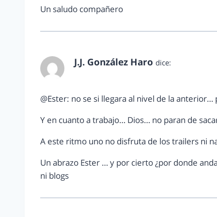
Un saludo compañero
J.J. González Haro
dice:
diciembre 20, 2011 a las 12:27 am
@Ester: no se si llegara al nivel de la anterior
Y en cuanto a trabajo… Dios… no paran de sacar
A este ritmo uno no disfruta de los trailers ni 
Un abrazo Ester … y por cierto ¿por donde anda
ni blogs