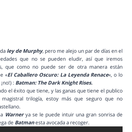
dida
ley de Murphy
, pero me alejo un par de días en el
vedades que no se pueden eludir, así que iremos
s, que como no puede ser de otra manera están
e «
El Caballero Oscuro: La Leyenda Renace
«, o lo
¡no!) :
Batman: The Dark Knight Rises.
ndo el éxito que tiene, y las ganas que tiene el publico
 magistral trilogía, estoy más que seguro que no
stellano.
 la
Warner
ya se le puede intuir una gran sonrisa de
rega de
Batman
esta avocada a recoger.