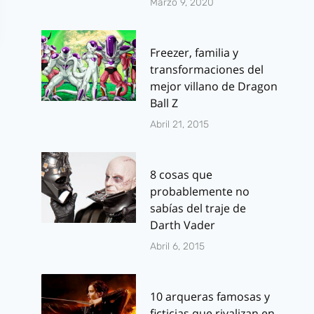
Marzo 9, 2020
Freezer, familia y
transformaciones del
mejor villano de Dragon
Ball Z
Abril 21, 2015
Dragon Ball Z
Spartacus –
8 cosas que
Battle of Z:
of Dammed
probablemente no
primer tráiler del
Episodio 3×0
sabías del traje de
videojuego
crítica
Darth Vader
Abril 6, 2015
Por
J.J. González Haro
Por
J.J. González 
junio 23, 2013
febrero 11, 2013
10 arqueras famosas y
ficticias que rivalizan en