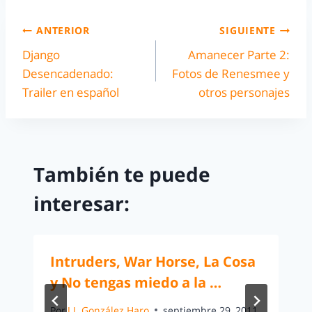
ANTERIOR
SIGUIENTE
Django
Amanecer Parte 2:
Desencadenado:
Fotos de Renesmee y
Trailer en español
otros personajes
También te puede
interesar:
Intruders, War Horse, La Cosa
y No tengas miedo a la …
Por
J.J. González Haro
septiembre 29, 2011