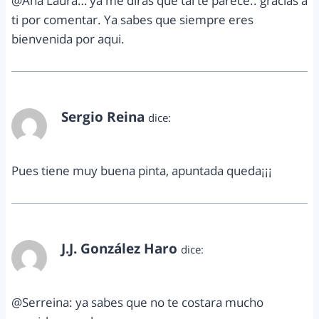
@Ana Laura… ya me diras que tal te parece.. gracias a
ti por comentar. Ya sabes que siempre eres
bienvenida por aqui.
Sergio Reina
dice:
junio 22, 2012 a las 1:57 am
Pues tiene muy buena pinta, apuntada queda¡¡¡
J.J. González Haro
dice:
junio 25, 2012 a las 10:26 am
@Serreina: ya sabes que no te costara mucho