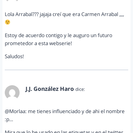
Lola Arrabal??? jajaja creí que era Carmen Arrabal ,,,,
Estoy de acuerdo contigo y le auguro un futuro
prometedor a esta webserie!
Saludos!
J.J. González Haro
dice:
junio 21, 2012 a las 3:55 pm
@Morlaa: me tienes influenciado y de ahi el nombre
:p…
Mira que lo he usado en las etiquetas y en el twitter…