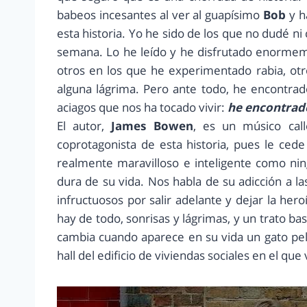
babeos incesantes al ver al guapísimo
Bob
y h
esta historia. Yo he sido de los que no dudé n
semana. Lo he leído y he disfrutado enorme
otros en los que he experimentado rabia, ot
alguna lágrima. Pero ante todo, he encontra
aciagos que nos ha tocado vivir:
he encontrad
El autor,
James Bowen
, es un músico cal
coprotagonista de esta historia, pues le ced
realmente maravilloso e inteligente como ni
dura de su vida. Nos habla de su adicción a la
infructuosos por salir adelante y dejar la he
hay de todo, sonrisas y lágrimas, y un trato ba
cambia cuando aparece en su vida un gato pel
hall del edificio de viviendas sociales en el que 