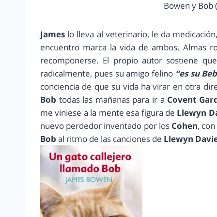
Bowen y Bob (
James
lo lleva al veterinario, le da medicación
encuentro marca la vida de ambos. Almas r
recomponerse. El propio autor sostiene qu
radicalmente, pues su amigo felino
“es su Be
conciencia de que su vida ha virar en otra dir
Bob
todas las mañanas para ir a
Covent Gar
me viniese a la mente esa figura de
Llewyn D
nuevo perdedor inventado por los
Cohen
, con
Bob
al ritmo de las canciones de
Llewyn Davi