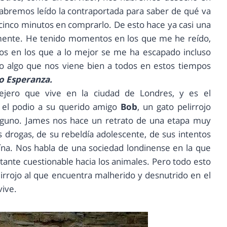
abremos leído la contraportada para saber de qué va
i cinco minutos en comprarlo. De esto hace ya casi una
mente. He tenido momentos en los que me he reído,
ros en los que a lo mejor se me ha escapado incluso
do algo que nos viene bien a todos en estos tiempos
o Esperanza.
lejero que vive en la ciudad de Londres, y es el
e el podio a su querido amigo
Bob
, un gato pelirrojo
nguno. James nos hace un retrato de una etapa muy
s drogas, de su rebeldía adolescente, de sus intentos
roína. Nos habla de una sociedad londinense en la que
stante cuestionable hacia los animales. Pero todo esto
irrojo al que encuentra malherido y desnutrido en el
vive.