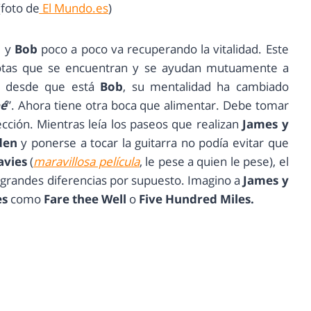
foto de
El Mundo.es
)
, y
Bob
poco a poco va recuperando la vitalidad. Este
otas que se encuentran y se ayudan mutuamente a
e desde que está
Bob
, su mentalidad ha cambiado
bé
”. Ahora tiene otra boca que alimentar. Debe tomar
ección. Mientras leía los paseos que realizan
James y
den
y ponerse a tocar la guitarra no podía evitar que
avies
(
maravillosa película
, le pese a quien le pese), el
 grandes diferencias por supuesto. Imagino a
James y
es
como
Fare thee Well
o
Five Hundred Miles.