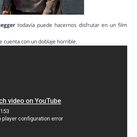
negger
todavía puede hacernos disfrutar en un film
ue cuenta con un doblaje horrible.