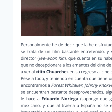
Personalmente he de decir que la he disfrutad
se trata de un film bastante entretenido, y 
director (
Jee-woon Kim
, que cuenta en su hab
que no decepcionara a los amantes del cine de a
a ver al «
tito Chuarche
» en su regreso al cine
Pese a todo, y teniendo en cuenta que tiene un
encontramos a
Forest Whitaker, Johnny Knoxvi
se encuentran bastante desaprovechados, algo
le hace a
Eduardo Noriega
(supongo que gr
mexicano, y que al traerla a España no se e