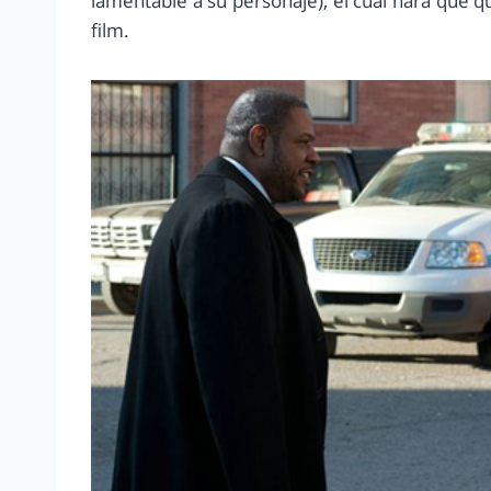
lamentable a su personaje), el cual hará que qu
film.