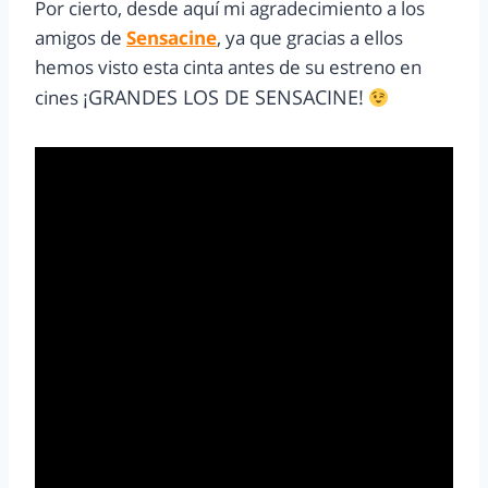
Por cierto, desde aquí mi agradecimiento a los
amigos de
Sensacine
, ya que gracias a ellos
hemos visto esta cinta antes de su estreno en
¡GRANDES LOS DE SENSACINE!
cines