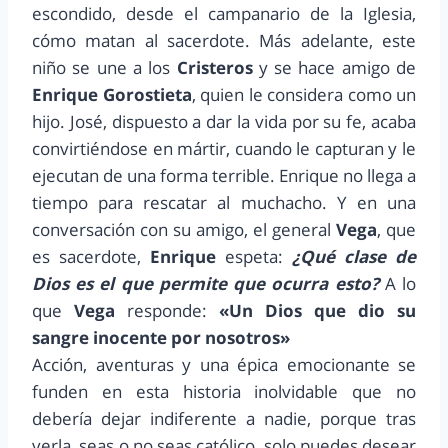
escondido, desde el campanario de la Iglesia,
cómo matan al sacerdote. Más adelante, este
niño se une a los
Cristeros
y se hace amigo de
Enrique Gorostieta
, quien le considera como un
hijo. José, dispuesto a dar la vida por su fe, acaba
convirtiéndose en mártir, cuando le capturan y le
ejecutan de una forma terrible. Enrique no llega a
tiempo para rescatar al muchacho. Y en una
conversación con su amigo, el general
Vega
, que
es sacerdote,
Enrique
espeta:
¿Qué clase de
Dios es el que permite que ocurra esto?
A lo
que
Vega
responde:
«Un Dios que dio su
sangre inocente por nosotros»
Acción, aventuras y una épica emocionante se
funden en esta historia inolvidable que no
debería dejar indiferente a nadie, porque tras
verla, seas o no seas católico, solo puedes desear