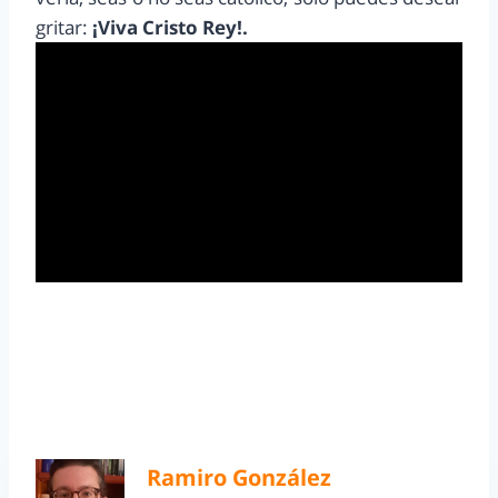
gritar:
¡Viva Cristo Rey!.
Ramiro González