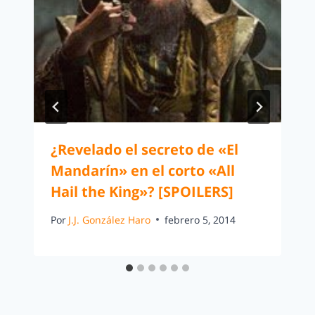
¿Revelado el secreto de «El
Mandarín» en el corto «All
Hail the King»? [SPOILERS]
Por
J.J. González Haro
febrero 5, 2014