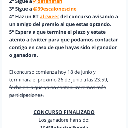
2º Sigue a
@defanafan
3º Sigue a
@39escalonescine
4º Haz un RT
al tweet
del concurso avisando a
un amigo del premio al que estas optando.
5º Espera a que termine el plazo y estate
atento a twitter para que podamos contactar
contigo en caso de que hayas sido el ganador
o ganadora.
El concurso comienza hoy 18 de junio y
terminará el próximo 26 de junio a las 23:59,
fecha en la que ya no contabilizaremos más
participaciones.
CONCURSO FINALIZADO
Los ganadore han sido:
1º @RobertusFuenla