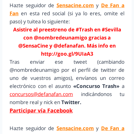
Hazte seguidor de
Sensacine.com
y
De Fan a
Fan
en esta red social (si ya lo eres, omite el
paso) y tuitea lo siguiente:
Asistire al preestreno de #Trash en #Sevilla
con @nombredeunamigo gracias a
@SensaCine y @defanafan. Más info en
http://goo.gl/9UIaA3
Tras enviar ese tweet (cambiando
@nombredeunamigo por el perfil de twitter de
uno de vuestros amigos), envíanos un correo
electrónico con el asunto
«Concurso Trash»
a
concursos@defanafan.com
indicándonos tu
nombre real y nick en
Twitter.
Participar vía Facebook
Hazte seguidor de
Sensacine.com
y
De Fan a