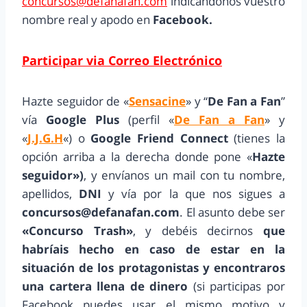
concursos@defanafan.com
indicándonos vuestro
nombre real y apodo en
Facebook.
Participar via Correo Electrónico
Hazte seguidor de «
Sensacine
» y “
De Fan a Fan
”
vía
Google Plus
(perfil «
De Fan a Fan
» y
«
J.J.G.H
«) o
Google Friend Connect
(tienes la
opción arriba a la derecha donde pone «
Hazte
seguidor»)
, y envíanos un mail con tu nombre,
apellidos,
DNI
y vía por la que nos sigues a
concursos@defanafan.com
. El asunto debe ser
«Concurso Trash»
, y debéis decirnos
que
habríais hecho en caso de estar en la
situación de los protagonistas y encontraros
una cartera llena de dinero
(si participas por
Facebook puedes usar el mismo motivo y