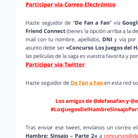
Participar via Correo Electrónico
Hazte seguidor de “
De Fan a Fan
” vía
Googl
Friend Connect
(tienes la opción arriba a la 
mail con tu nombre, apellidos,
DNI
y vía por
asunto debe ser
«Concurso Los Juegos del H
las películas de la saga es vuestra favorita y po
Participar via Twitter
Hazte seguidor de
De Fan a Fan
en esta red soc
Los amigos de @defanafan y @e
#LosJuegosDelHambreSinsajoPart
Tras enviar ese tweet, envíanos un correo e
Hambre: Sinsajo – Parte 2
«
a
concursos@de