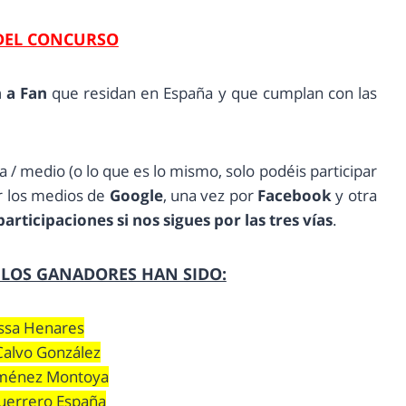
DEL CONCURSO
 a Fan
que residan en España y que cumplan con las
 / medio (o lo que es lo mismo, solo podéis participar
or los medios de
Google
, una vez por
Facebook
y otra
rticipaciones si nos sigues por las tres vías
.
LOS GANADORES HAN SIDO:
ssa Henares
Calvo González
iménez Montoya
Guerrero España