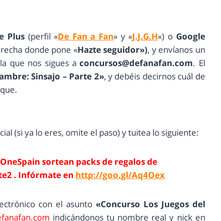
e Plus
(perfil «
De Fan a Fan
» y «
J.J.G.H
«) o
Google
derecha donde pone «
Hazte seguidor»)
, y envíanos un
 la que nos sigues a
concursos@defanafan.com
. El
ambre: Sinsajo – Parte 2»
, y debéis decirnos cuál de
rque.
ial (si ya lo eres, omite el paso) y tuitea lo siguiente:
OneSpain sortean packs de regalos de
e2 . Infórmate en
http://goo.gl/Aq4Oex
lectrónico con el asunto
«
Concurso Los Juegos del
fanafan.com
indicándonos tu nombre real y nick en