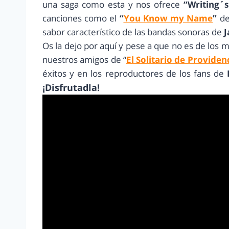
una saga como esta y nos ofrece
“Writing´s
canciones como el
“
You Know my Name
”
d
sabor característico de las bandas sonoras de
J
Os la dejo por aquí y pese a que no es de los m
nuestros amigos de “
El Solitario de Providen
éxitos y en los reproductores de los fans de
¡Disfrutadla!