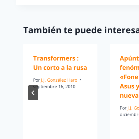
También te puede interesa
Transformers :
Apúnt
Un corto a la rusa
fenó
«Fone
Por
J.J. González Haro
Asus y
septiembre 16, 2010
nueva
Por
J.J. 
diciembr