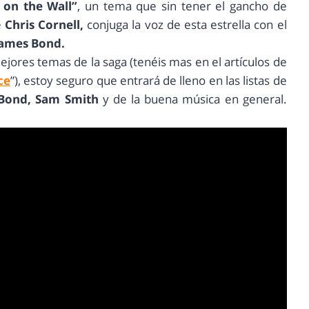
 on the Wall”
, un tema que sin tener el gancho de
e
Chris Cornell,
conjuga la voz de esta estrella con el
ames Bond.
ejores temas de la saga (tenéis mas en el artículos de
ce
”), estoy seguro que entrará de lleno en las listas de
Bond, Sam Smith
y de la buena música en general.