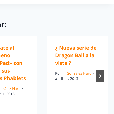
r:
ate al
¿ Nueva serie de
meno
Dragon Ball a la
Pad» con
vista ?
 sus
Por
J.J. González Haro
s Phablets
abril 11, 2013
González Haro
e 1, 2013