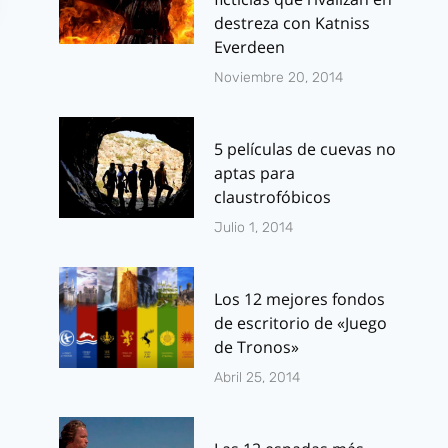
destreza con Katniss
Everdeen
Noviembre 20, 2014
5 películas de cuevas no
aptas para
Escuadrón
El Hobbit: Tr
claustrofóbicos
Suicida: Los
en español 
Julio 1, 2014
chicos malos de
«Un Viaje
DC estrenan
Inesperado
Los 12 mejores fondos
tráiler en
Por
J.J. González 
de escritorio de «Juego
español
febrero 10, 2012
de Tronos»
Por
J.J. González Haro
Abril 25, 2014
julio 28, 2015