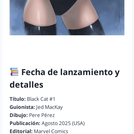
Fecha de lanzamiento y
detalles
Título:
Black Cat #1
Guionista:
Jed MacKay
Dibujo:
Pere Pérez
Publicación:
Agosto 2025 (USA)
Editorial:
Marvel Comics