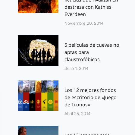
febrero 28, 2013
marzo 6, 2014
destreza con Katniss
Everdeen
Noviembre 20, 2014
5 películas de cuevas no
aptas para
claustrofóbicos
Julio 1, 2014
Los 12 mejores fondos
de escritorio de «Juego
de Tronos»
Abril 25, 2014