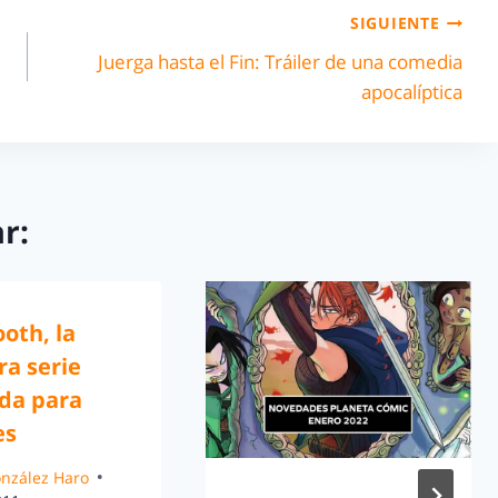
SIGUIENTE
Juerga hasta el Fin: Tráiler de una comedia
apocalíptica
r:
oth, la
ra serie
da para
es
González Haro