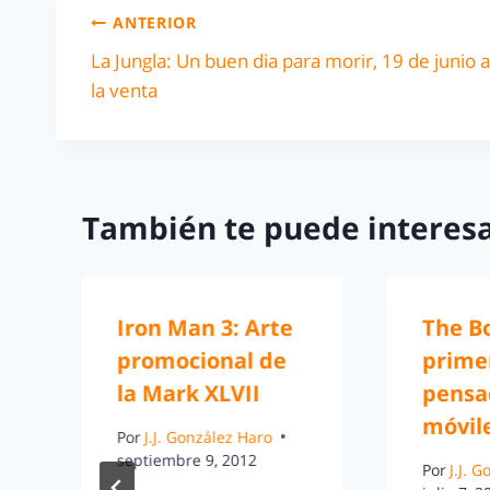
ANTERIOR
La Jungla: Un buen dia para morir, 19 de junio a
la venta
También te puede interesa
Iron Man 3: Arte
The Bo
promocional de
prime
la Mark XLVII
pensa
móvil
Por
J.J. González Haro
septiembre 9, 2012
Por
J.J. 