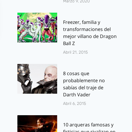
Marzo 9, 2020
Freezer, familia y
transformaciones del
mejor villano de Dragon
Ball Z
Abril 21, 2015
8 cosas que
probablemente no
sabías del traje de
Smint Mints:
Arrow
Darth Vader
caramelos mas
Temporada 
Abril 6, 2015
grandes, mayor
Estupendo t
frescor
de la recta f
10 arqueras famosas y
Por
J.J. González Haro
Por
J.J. González 
ficticias que rivalizan en