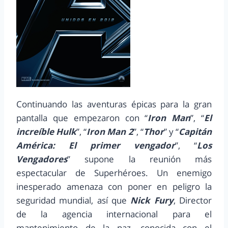
Continuando las aventuras épicas para la gran
pantalla que empezaron con “
Iron Man
”, “
El
increíble Hulk
”, “
Iron Man 2
”, “
Thor
” y “
Capitán
América: El primer vengador
”, “
Los
Vengadores
” supone la reunión más
espectacular de Superhéroes. Un enemigo
inesperado amenaza con poner en peligro la
seguridad mundial, así que
Nick Fury
, Director
de la agencia internacional para el
mantenimiento de la paz, conocida con el